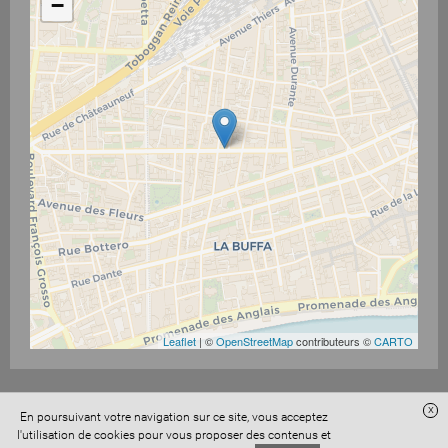
−
Leaflet
| ©
OpenStreetMap
contributeurs ©
CARTO
x
En poursuivant votre navigation sur ce site, vous acceptez
l'utilisation de cookies pour vous proposer des contenus et
Accès administration
Confidentialité
Conditions Générales de Vente