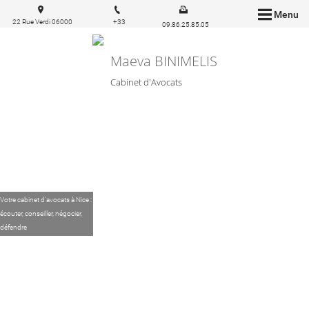
Menu
22 Rue Verdi 06000
+33
09.86.25.85.05
Nice
6.83.57.03.43
Maeva BINIMELIS
Cabinet d'Avocats
Votre cabinet d'avocats à Nice :
écouter, conseiller, négocier,
défendre