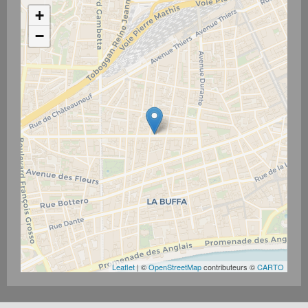
+
−
Leaflet
| ©
OpenStreetMap
contributeurs ©
CARTO