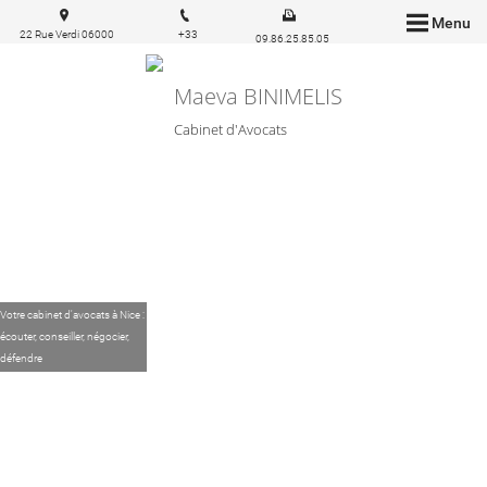
Menu
22 Rue Verdi 06000
+33
09.86.25.85.05
Nice
6.83.57.03.43
Maeva BINIMELIS
Cabinet d'Avocats
Votre cabinet d'avocats à Nice :
écouter, conseiller, négocier,
défendre