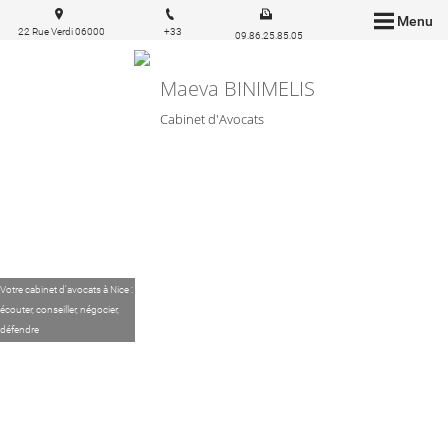
Menu
22 Rue Verdi 06000
+33
09.86.25.85.05
Nice
6.83.57.03.43
Maeva BINIMELIS
Cabinet d'Avocats
Votre cabinet d'avocats à Nice :
écouter, conseiller, négocier,
défendre