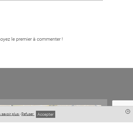
oyez le premier à commenter !
x
Accepter
 savoir plus
-
Refuser