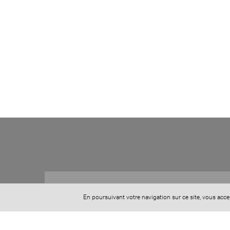
Maeva Binimelis
En poursuivant votre navigation sur ce site, vous acc
Cabinet d'Avocats