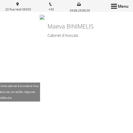
Menu
22 Rue Verdi 06000
+33
09.86.25.85.05
Nice
6.83.57.03.43
Maeva BINIMELIS
Cabinet d'Avocats
Votre cabinet d'avocats à Nice :
écouter, conseiller, négocier,
défendre