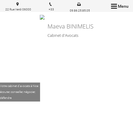
Menu
22 Rue Verdi 06000
+33
09.86.25.85.05
Nice
6.83.57.03.43
Maeva BINIMELIS
Cabinet d'Avocats
Votre cabinet d'avocats à Nice :
écouter, conseiller, négocier,
défendre