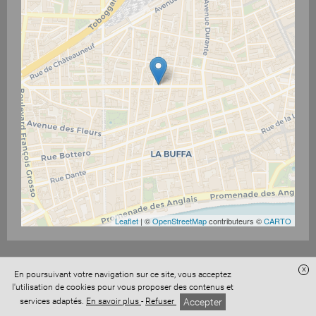
Leaflet
| ©
OpenStreetMap
contributeurs ©
CARTO
x
En poursuivant votre navigation sur ce site, vous acceptez
l'utilisation de cookies pour vous proposer des contenus et
Accès administration
Confidentialité
Conditions Générales de Vente
Accepter
services adaptés.
En savoir plus
-
Refuser
Mentions légales