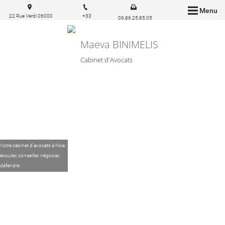
Menu
22 Rue Verdi 06000
+33
09.86.25.85.05
Nice
6.83.57.03.43
Maeva BINIMELIS
Cabinet d'Avocats
Votre cabinet d'avocats à Nice :
écouter, conseiller, négocier,
défendre