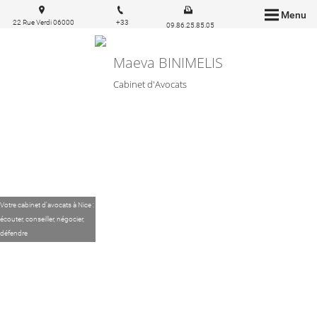
Menu
22 Rue Verdi 06000
+33
09.86.25.85.05
Nice
6.83.57.03.43
Maeva BINIMELIS
Cabinet d'Avocats
Votre cabinet d'avocats à Nice :
écouter, conseiller, négocier,
défendre