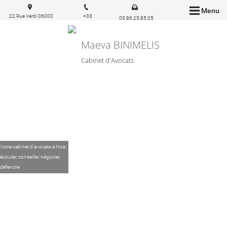
Menu
22 Rue Verdi 06000
+33
09.86.25.85.05
Nice
6.83.57.03.43
Maeva BINIMELIS
Cabinet d'Avocats
Votre cabinet d'avocats à Nice :
écouter, conseiller, négocier,
défendre