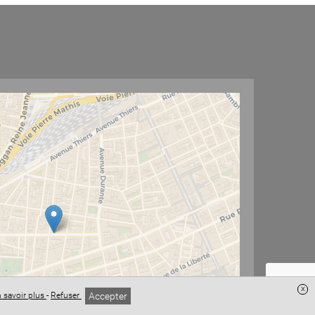
x
Accepter
 savoir plus
-
Refuser